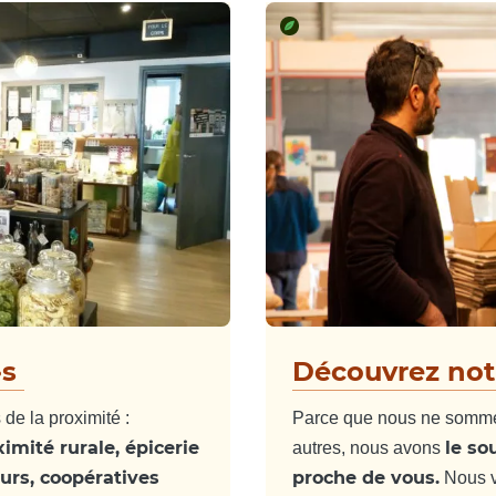
·s
Découvrez not
de la proximité :
Parce que nous ne sommes
imité rurale, épicerie
le so
autres, nous avons
rs, coopératives
proche de vous.
Nous v