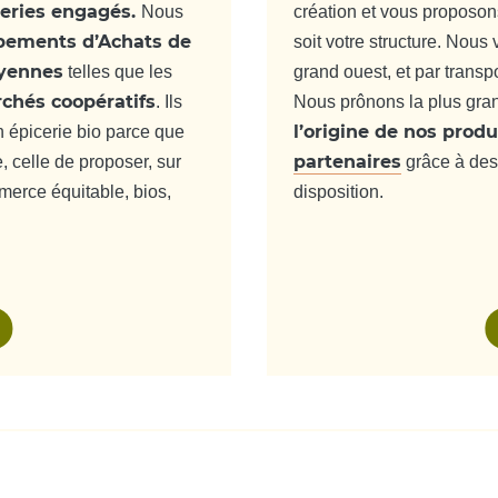
êperies engagés.
Nous
création et vous proposon
pements d’Achats de
soit votre structure. Nous
oyennes
telles que les
grand ouest, et par transp
chés coopératifs
. Ils
Nous prônons la plus gr
l’origine de nos produ
n épicerie bio parce que
partenaires
 celle de proposer, sur
grâce à de
mmerce équitable, bios,
disposition.