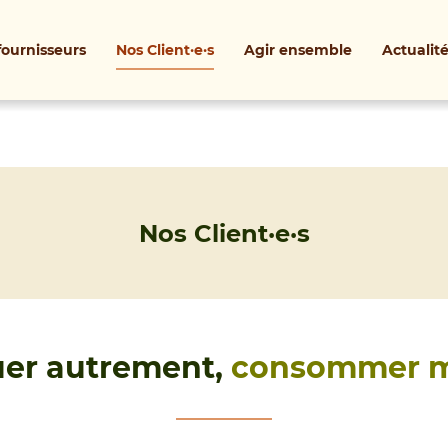
fournisseurs
Nos Client·e·s
Agir ensemble
Actualit
Nos Client·e·s
uer autrement,
consommer mil