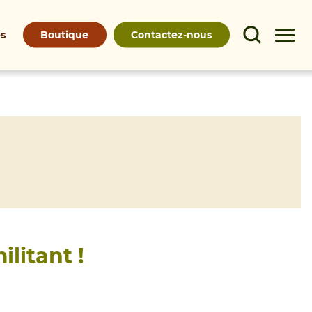
Boutique
Contactez-nous
és
itant !