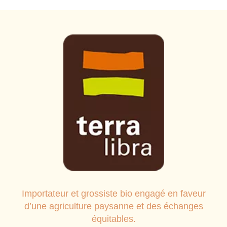
Importateur et grossiste bio engagé en faveur
d’une agriculture paysanne et des échanges
équitables.