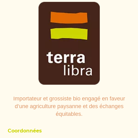
Importateur et grossiste bio engagé en faveur
d’une agriculture paysanne et des échanges
équitables.
Coordonnées