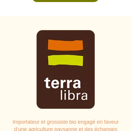
Importateur et grossiste bio engagé en faveur
d’une agriculture paysanne et des échanges