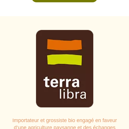
Importateur et grossiste bio engagé en faveur
d’une agriculture paysanne et des échanges