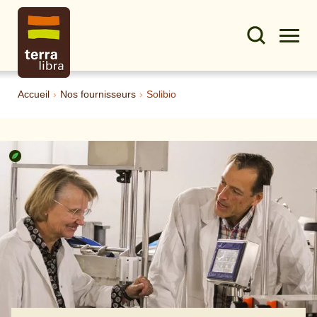
Accueil
›
Nos fournisseurs
›
Solibio