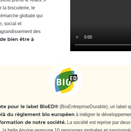
la biscuiterie, le
démarche globale qui
, social et
’agrandissement des
de bien être à
ote pour le label BioED®
(BioEntrepriseDurable), un label 
elà du règlement bio européen
à intégrer le développemen
formation de notre société.
La société est reprise par deux
, la belle équipe regroupe 10 personnes motivées et passionnées