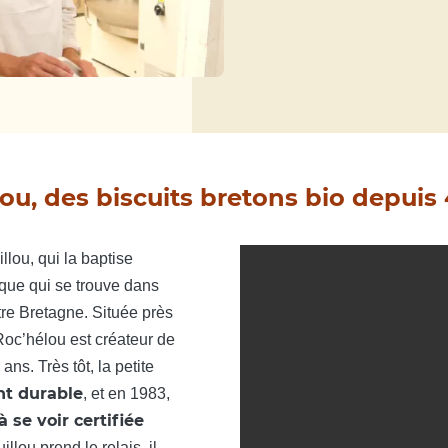
ou, des biscuits bretons bio depuis 
llou, qui la baptise
que qui se trouve dans
tre Bretagne. Située près
 Roc’hélou est créateur de
s. Très tôt, la petite
t durable
, et en 1983,
 se voir certifiée
llou prend le relais, il