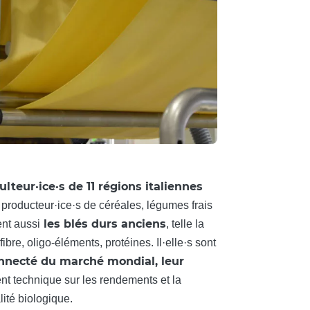
lteur·ice·s de 11 régions italiennes
nt producteur·ice·s de céréales, légumes frais
les blés durs anciens
ent aussi
, telle la
ibre, oligo-éléments, protéines. Il·elle·s sont
onnecté du marché mondial, leur
t technique sur les rendements et la
lité biologique.