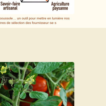
boussole… un outil pour mettre en lumière nos
tères de sélection des fournisseur·se·s