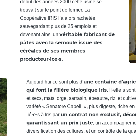
début des années 2000 cette usine se
trouvait sur le point de fermer. La
Coopérative IRIS l’a alors rachetée,
sauvegardant plus de 25 emplois et
véritable fabricant de
devenant ainsi un
pâtes avec la semoule issue des
céréales de ses membres
producteur·ice·s.
une centaine d’agricu
Aujourd’hui ce sont plus d’
qui font la filière biologique Iris
. Il·elle·s so
et secs, maïs, orge, sarrasin, épeautre, riz, et cultiv
variété « Senatore Capelli », plus digeste, riche en f
un contrat non exclusif, déc
lié·e·s à Iris par
garantissant un prix juste
, un accompagnemen
diversification des cultures, et un contrôle de la qua