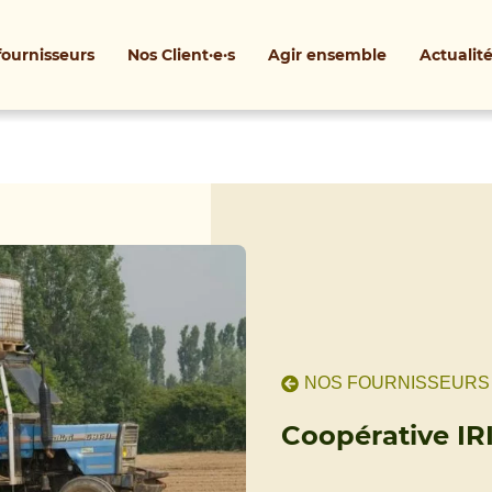
fournisseurs
Nos Client·e·s
Agir ensemble
Actualit
NOS FOURNISSEURS
Coopérative IR