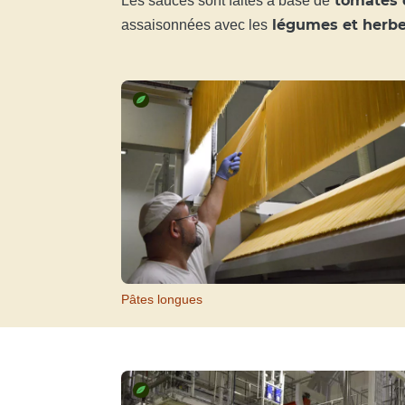
tomates 
Les sauces sont faites à base de
légumes et herbes
assaisonnées avec les
Pâtes longues