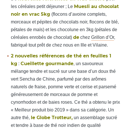
Muesli au chocolat
les céréales petit déjeuner ; Le
noir en vrac 5kg
(flocons d’avoine complets,
morceaux et pépites de chocolats noir, flocons de blé,
pétales de maïs) et les chocolune en 3kg (pétales de
de
céréales enrobés de chocolat)
chez
Grillon d’Or
,
fabriqué tout prêt de chez nous en Ille et Vilaine.
2 nouvelles références de thé en feuilles 1
kg
Cueillette gourmande
:
, un savoureux
mélange tendre et sucré sur une base d’un doux thé
vert Sencha de Chine, parfumé par des arômes
naturels de fraise, pomme verte et cerise et parsemé
généreusement de morceaux de pomme et
cynorrhodon et de baies roses. Ce thé a obtenu le prix
« Meilleur produit bio 2019 » dans sa catégorie. Un
le Globe Trotteur,
autre thé,
un assemblage sucré
et tendre à base de thé noir indien de qualité