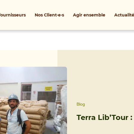
fournisseurs
Nos Client·e·s
Agir ensemble
Actualit
Blog
Terra Lib’Tour :