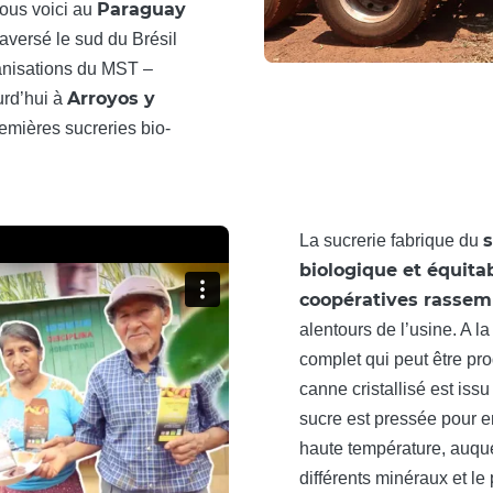
Paraguay
nous voici au
traversé le sud du Brésil
ganisations du MST –
Arroyos y
urd’hui à
emières sucreries bio-
s
La sucrerie fabrique du
biologique et équita
coopératives rassem
alentours de l’usine. A l
complet qui peut être prod
canne cristallisé est iss
sucre est pressée pour en
haute température, auque
différents minéraux et l