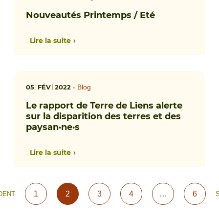
Nouveautés Printemps / Eté
Lire la suite
05
FÉV
2022
•
Blog
Le rapport de Terre de Liens alerte
sur la disparition des terres et des
paysan·ne·s
Lire la suite
1
2
3
4
…
6
DENT